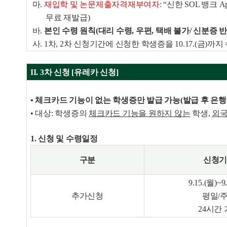
마.
재입학 및 논문제출자격재부여자:
“신한 SOL 뱅크 
무료 재발급)
바.
본인 수령 원칙(대리 수령, 우편, 택배 불가/ 신분증 
사. 1차, 2차 신청기간에 신청한 학생증을 10.17.(금)
II. 3차 신청 [유레카 신청]
• 체크카드 기능이 없는 학생증만 발급 가능(발급 후 은행
• 대상: 학생증의
체크카드 기능을 원하지 않는
학생,
외
1. 신청 및 수령일정
구분
신청
9.15.(월)~9
추가신청
평일/
24시간