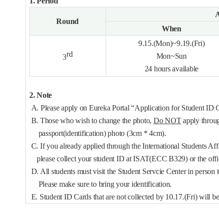
1. Period
A
Round
When
9.15.(Mon)~9.19.(Fri)
rd
Mon~Sun
3
24 hours available
2. Note
A. Please apply on Eureka Portal “Application for Student ID
B. Those who wish to change the photo,
Do NOT
apply throu
passport(identification) photo (3cm * 4cm).
C. If you already applied through the International Students Aff
please collect your student ID at ISAT(ECC B329) or the off
D. All students must visit the Student Servcie Center in person to 
Please make sure to bring your identification.
E.
Student ID Cards that are not collected by 10.17.(Fri) will b