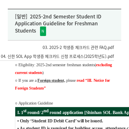
[일반]
2025-2nd Semester Student ID
Application Guideline for Freshman
Students
N
03. 2025-2 학생증 체크카드 관련 FAQ.pdf
04. 신한 SOL App 학생증 체크카드 신청 프로세스(2025학년도).pdf
○
Eligibility: 2025-2nd semester freshman students(
excluding
current students
)
○ If you are a
Foreign student,
please
read “III. Notice for
Foreign Students”
○
Application Guideline
st
nd
I. 1
round/ 2
round application [Shinhan SOL Bank A
• Only ‘Student ID Debit Card’ will be issued.
• As student ID is required for building access, attendance c