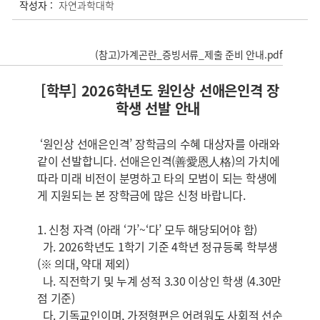
작성자 :
자연과학대학
(참고)가계곤란_증빙서류_제출 준비 안내.pdf
[학부] 2026
학년도 원인상 선애은인격 장
학생 선발 안내
‘원인상 선애은인격’ 장학금의 수혜 대상자를 아래와
같이 선발합니다. 선애은인격(善愛恩人格)의 가치에
따라 미래 비전이 분명하고 타의 모범이 되는 학생에
게 지원되는 본 장학금에 많은 신청 바랍니다.
1. 신청 자격 (아래 ‘가’~‘다’ 모두 해당되어야 함)
가. 2026학년도 1학기 기준 4학년 정규등록 학부생
(※ 의대, 약대 제외)
나. 직전학기 및 누계 성적 3.30 이상인 학생 (4.30만
점 기준)
다. 기독교인이며, 가정형편은 어려워도 사회적 선순