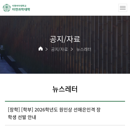
공지/자료
공지/자료
뉴스레터
뉴스레터
[장학] [학부] 2026학년도 원인상 선애은인격 장
학생 선발 안내